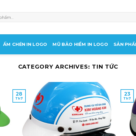
ẤM CHÉN IN LOGO
MŨ BẢO HIỂM IN LOGO
SẢN PHẨ
CATEGORY ARCHIVES:
TIN TỨC
28
23
Th7
Th7