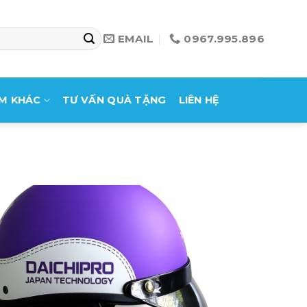
EMAIL
0967.995.896
M KHÁC
TƯ VẤN QUÀ TẶNG
LIÊN HỆ