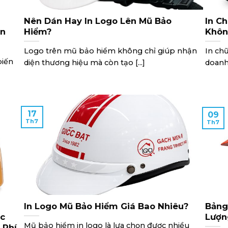
Nên Dán Hay In Logo Lên Mũ Bảo
In C
ền
Hiểm?
Khô
Logo trên mũ bảo hiểm không chỉ giúp nhận
In ch
biến
diện thương hiệu mà còn tạo [...]
doanh 
17
09
Th7
Th7
In Logo Mũ Bảo Hiểm Giá Bao Nhiêu?
Bảng
ộc
Lượ
Mũ bảo hiểm in logo là lựa chọn được nhiều
i Phí