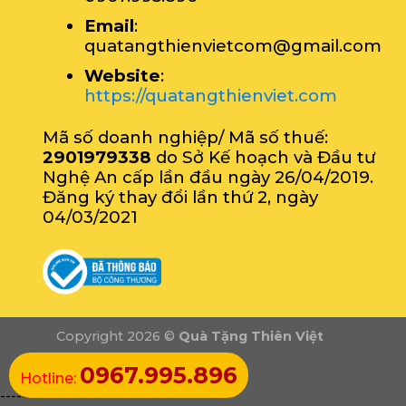
Email
:
quatangthienvietcom@gmail.com
Website
:
https://quatangthienviet.com
Mã số doanh nghiệp/ Mã số thuế:
2901979338
do Sở Kế hoạch và Đầu tư
Nghệ An cấp lần đầu ngày 26/04/2019.
Đăng ký thay đổi lần thứ 2, ngày
04/03/2021
Copyright 2026 ©
Quà Tặng Thiên Việt
0967.995.896
Hotline:
----------