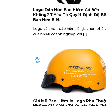
Logo Dán Nón Bảo Hiểm Có Bền
Không? 7 Yếu Tố Quyết Định Độ B
Bạn Nên Biết
Logo dán nón bảo hiểm là lựa chọn phổ 
của nhiều doanh nghiệp khi [...]
08
Th7
Giá Mũ Bảo Hiểm In Logo Phụ Thu
Những Gì? 6 Yếu Tố Quyết Định Ch