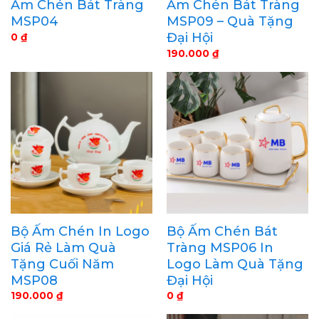
Ấm Chén Bát Tràng
Ấm Chén Bát Tràng
MSP04
MSP09 – Quà Tặng
Đại Hội
0
₫
190.000
₫
Bộ Ấm Chén In Logo
Bộ Ấm Chén Bát
Giá Rẻ Làm Quà
Tràng MSP06 In
Tặng Cuối Năm
Logo Làm Quà Tặng
MSP08
Đại Hội
190.000
₫
0
₫