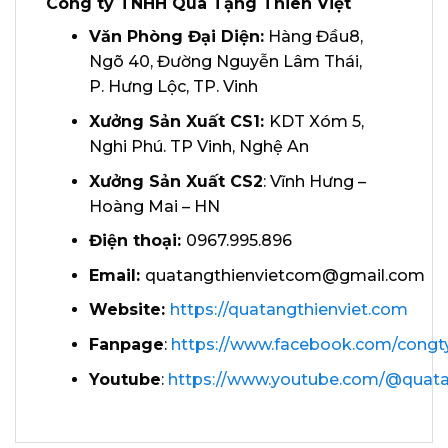
Công ty TNHH Quà Tặng Thiên Việt
Văn Phòng Đại Diện:
Hàng Đầu8,
Ngõ 40, Đường Nguyễn Lâm Thái,
P. Hưng Lộc, TP. Vinh
Xưởng Sản Xuất CS1:
KDT Xóm 5,
Nghi Phú. TP Vinh, Nghệ An
Xưởng Sản Xuất CS2
: Vĩnh Hưng –
Hoàng Mai – HN
Điện thoại:
0967.995.896
Email:
quatangthienvietcom@gmail.com
Website:
https://quatangthienviet.com
Fanpage
:
https://www.facebook.com/congt
Youtube
:
https://www.youtube.com/@quata