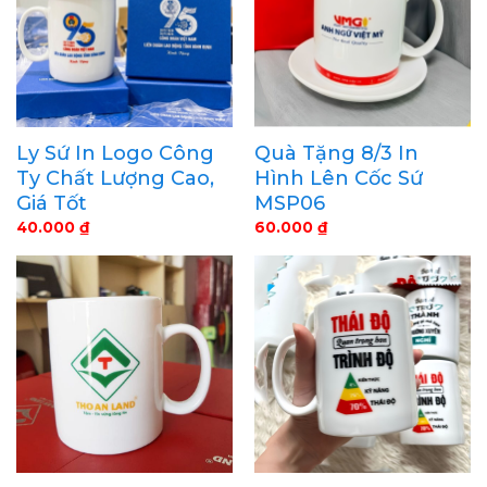
Ly Sứ In Logo Công
Quà Tặng 8/3 In
Ty Chất Lượng Cao,
Hình Lên Cốc Sứ
Giá Tốt
MSP06
40.000
₫
60.000
₫