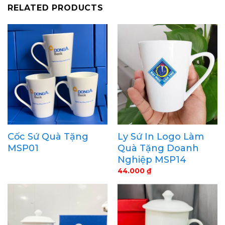
RELATED PRODUCTS
Cốc Sứ Quà Tặng
Ly Sứ In Logo Làm
MSP01
Quà Tặng Doanh
Nghiệp MSP14
44.000
₫