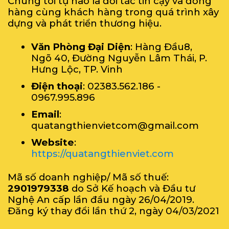
Chúng tôi tự hào là đối tác tin cậy và đồng
hàng cùng khách hàng trong quá trình xây
dựng và phát triển thương hiệu.
Văn Phòng Đại Diện
: Hàng Đầu8,
Ngõ 40, Đường Nguyễn Lâm Thái, P.
Hưng Lộc, TP. Vinh
Điện thoại
: 02383.562.186 -
0967.995.896
Email
:
quatangthienvietcom@gmail.com
Website
:
https://quatangthienviet.com
Mã số doanh nghiệp/ Mã số thuế:
2901979338
do Sở Kế hoạch và Đầu tư
Nghệ An cấp lần đầu ngày 26/04/2019.
Đăng ký thay đổi lần thứ 2, ngày 04/03/2021