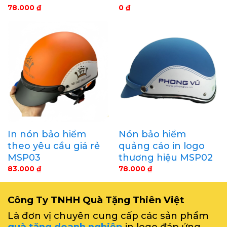
78.000
₫
0
₫
In nón bảo hiểm
Nón bảo hiểm
theo yêu cầu giá rẻ
quảng cáo in logo
MSP03
thương hiệu MSP02
83.000
₫
78.000
₫
Công Ty TNHH Quà Tặng Thiên Việt
Là đơn vị chuyên cung cấp các sản phẩm
quà tặng doanh nghiệp
in logo đáp ứng