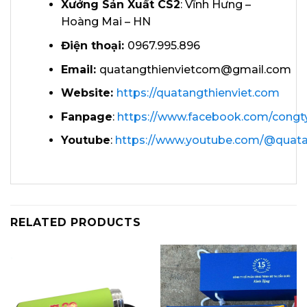
Xưởng Sản Xuất CS2
: Vĩnh Hưng –
Hoàng Mai – HN
Điện thoại:
0967.995.896
Email:
quatangthienvietcom@gmail.com
Website:
https://quatangthienviet.com
Fanpage
:
https://www.facebook.com/congt
Youtube
:
https://www.youtube.com/@quata
RELATED PRODUCTS