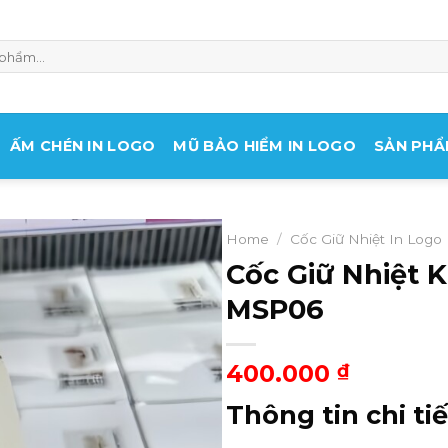
ẤM CHÉN IN LOGO
MŨ BẢO HIỂM IN LOGO
SẢN PHẨ
Home
/
Cốc Giữ Nhiệt In Logo
Cốc Giữ Nhiệt 
MSP06
400.000
₫
Thông tin chi tiế