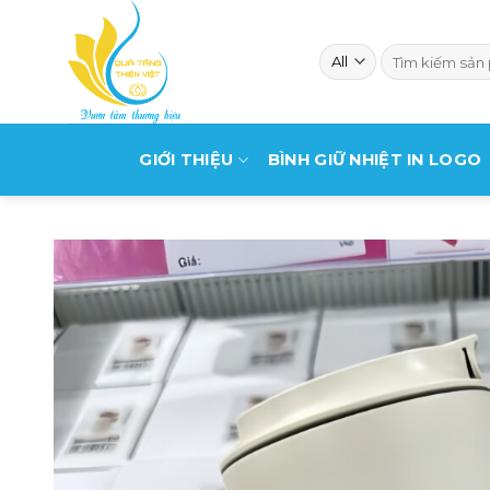
Skip
to
Search
content
for:
GIỚI THIỆU
BÌNH GIỮ NHIỆT IN LOGO