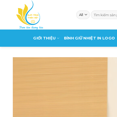
Skip
to
Search
content
for:
GIỚI THIỆU
BÌNH GIỮ NHIỆT IN LOGO