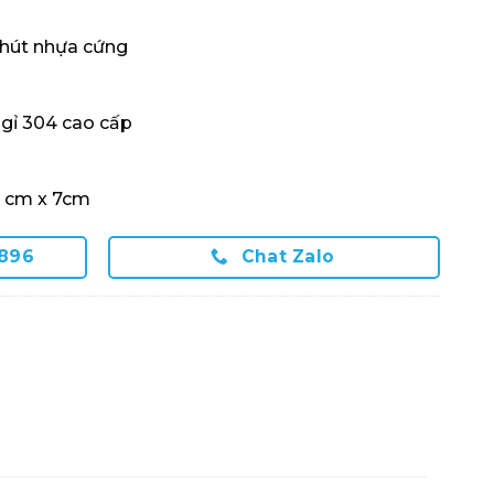
g hút nhựa cứng
 gỉ 304 cao cấp
7 cm x 7cm
.896
Chat Zalo