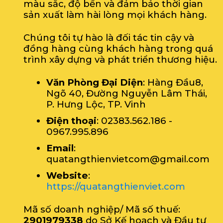
màu sắc, độ bền và đảm bảo thời gian
sản xuất làm hài lòng mọi khách hàng.
Chúng tôi tự hào là đối tác tin cậy và
đồng hàng cùng khách hàng trong quá
trình xây dựng và phát triển thương hiệu.
Văn Phòng Đại Diện
: Hàng Đầu8,
Ngõ 40, Đường Nguyễn Lâm Thái,
P. Hưng Lộc, TP. Vinh
Điện thoại
: 02383.562.186 -
0967.995.896
Email
:
quatangthienvietcom@gmail.com
Website
:
https://quatangthienviet.com
Mã số doanh nghiệp/ Mã số thuế:
2901979338
do Sở Kế hoạch và Đầu tư