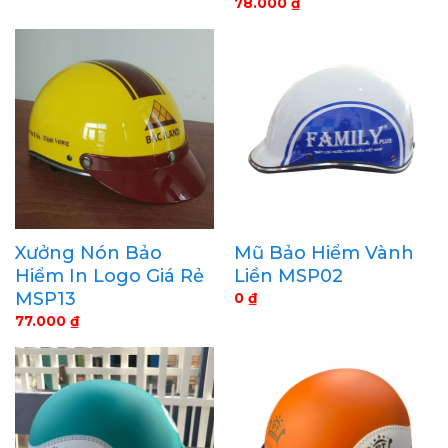
78.000
₫
Xưởng Nón Bảo
Mũ Bảo Hiểm Vành
Hiểm In Logo Giá Rẻ
Liền MSP02
MSP13
0
₫
77.000
₫